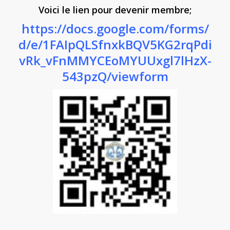
Voici le lien pour devenir membre;
https://docs.google.com/forms/
d/e/1FAIpQLSfnxkBQV5KG2rqPdi
vRk_vFnMMYCEoMYUUxgl7lHzX-
543pzQ/viewform